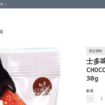
貨 )
地取貨 )
策
固定價格
士多啤
CHOC
30g
數量
−