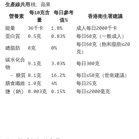
生產線共用
桃、蘋果
每10克含
每日參考
營養素
香港衛生署建議
量
值%
能量
36千卡
1.8%
成人每日2000千卡
蛋白質
0.5克
0.83%
每日60克（一般成人）
每日60克（飽和脂肪≤20
總脂肪
0克
0%
克）
碳水化合
9.1克
3.03%
每日300克
物
- 糖質
8.1克
16.2%
每日≤50克（世衛建議）
膳食纖維
1.0克
4%
每日25克
鹽 (鈉)
0.003克
0.15%
每日≤2000毫克