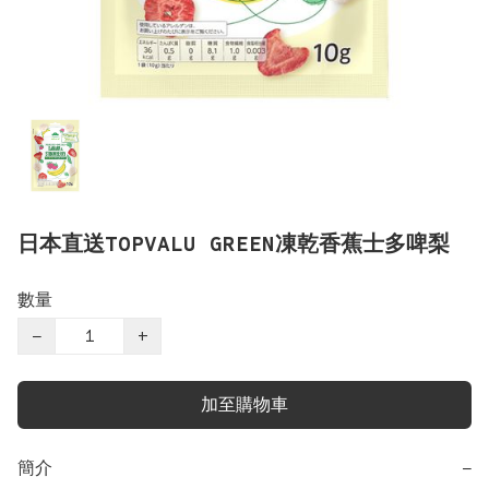
日本直送TOPVALU GREEN凍乾香蕉士多啤梨
數量
−
+
加至購物車
簡介
−