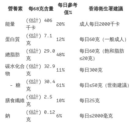
每日參考
營養素
每68克含量
香港衛生署建議
值%
(估計) 406
能量
20%
成人每日2000千卡
千卡
(估計) 7.1
蛋白質
12%
每日60克（一般成人）
克
(估計) 29.0
每日60克（飽和脂肪
總脂肪
48%
克
≤20克）
碳水化合
(估計) 32.9
11%
每日300克
物
克
(估計) 30.4
- 糖
61%
每日≤50克（世衛建議）
克
(估計) 2.5
膳食纖維
10%
每日25克
克
(估計) 0.12
鈉
6%
每日≤2000毫克
克