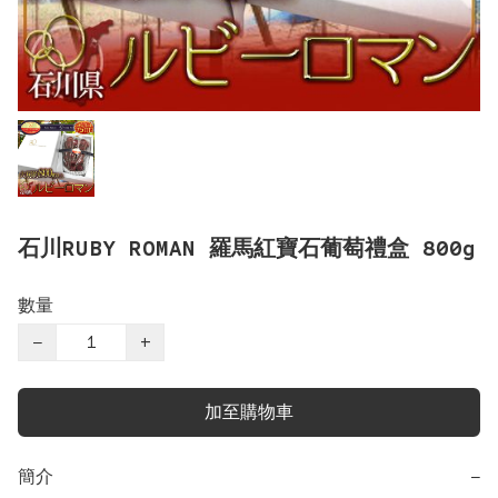
石川RUBY ROMAN 羅馬紅寶石葡萄禮盒 800g
數量
−
+
加至購物車
簡介
−