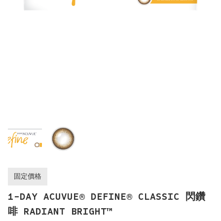
固定價格
1-DAY ACUVUE® DEFINE® CLASSIC 閃鑽
啡 RADIANT BRIGHT™