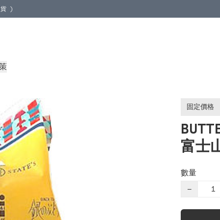
貨 )
地取貨 )
策
固定價格
BUTT
富士
數量
−