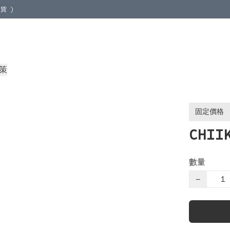
貨 )
地取貨 )
策
固定價格
CHII
數量
−