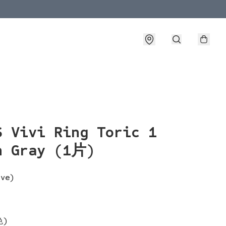
S Vivi Ring Toric 1
h Gray (1片)
rve)
色)