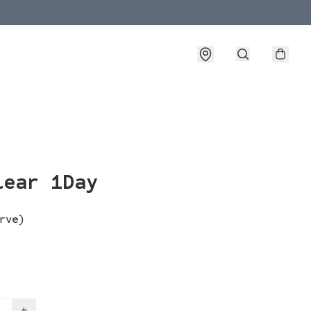
lear 1Day
rve)
+