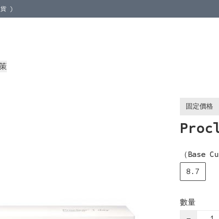
貨 )
地取貨 )
策
固定價格
Proc
（Base Cu
8.7
數量
−